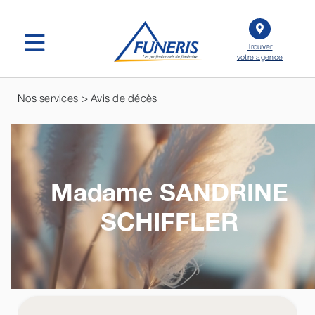
Passer
au
contenu
Trouver
votre agence
Nos services
> Avis de décès
Madame SANDRINE
SCHIFFLER