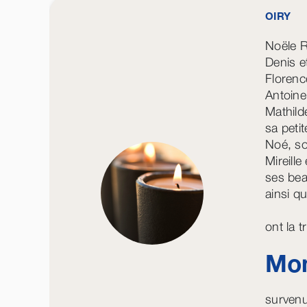
OIRY
Noële 
Denis et
Florenc
Antoine
Mathil
sa petit
Noé, son
Mireill
ses bea
ainsi qu
ont la 
Mon
survenu