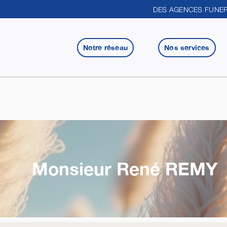
DES AGENCES FUNER
Notre réseau
Nos services
Monsieur René
REMY