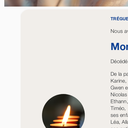
TRÉGU
Nous av
Mon
Décédé 
De la pa
Karine, 
Gwen e
Nicolas
Ethann
Timéo,
ses enf
Léa, Al