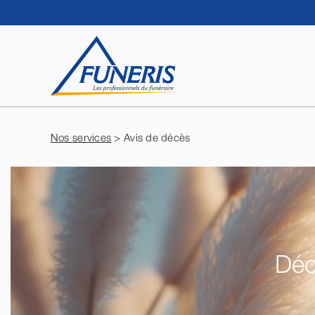
Passer
au
contenu
Nos services
> Avis de décès
Déc