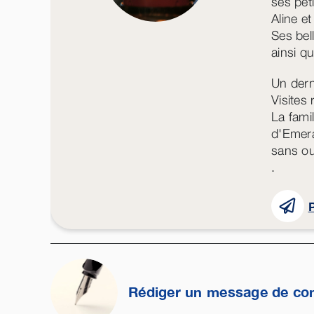
ses pet
Aline e
Ses bel
ainsi qu
Un dern
Visites
La fami
d'Emer
sans ou
.
P
Rédiger un message de co