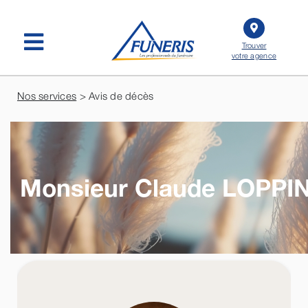
Passer
au
contenu
Trouver
votre agence
Nos services
> Avis de décès
Monsieur Claude
LOPPI