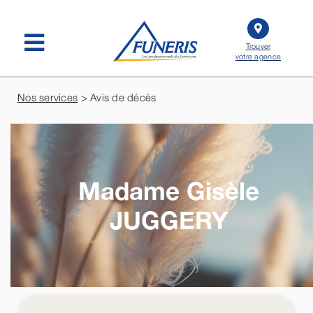
Passer
au
contenu
Trouver
votre agence
Nos services
> Avis de décès
Madame Gisèle
JUGGERY