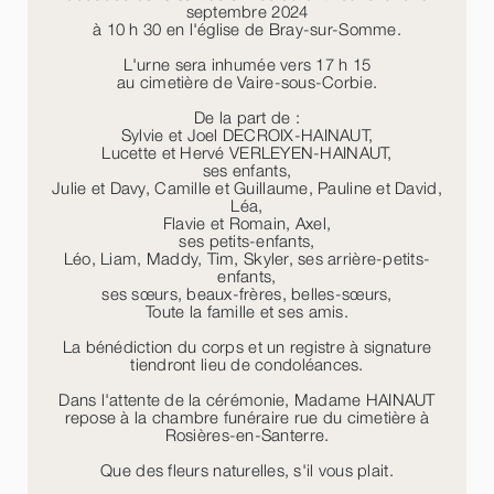
septembre 2024
à 10 h 30 en l'église de Bray-sur-Somme.
L'urne sera inhumée vers 17 h 15
au cimetière de Vaire-sous-Corbie.
De la part de :
Sylvie et Joel DECROIX-HAINAUT,
Lucette et Hervé VERLEYEN-HAINAUT,
ses enfants,
Julie et Davy, Camille et Guillaume, Pauline et David,
Léa,
Flavie et Romain, Axel,
ses petits-enfants,
Léo, Liam, Maddy, Tim, Skyler, ses arrière-petits-
enfants,
ses sœurs, beaux-frères, belles-sœurs,
Toute la famille et ses amis.
La bénédiction du corps et un registre à signature
tiendront lieu de condoléances.
Dans l'attente de la cérémonie, Madame HAINAUT
repose à la chambre funéraire rue du cimetière à
Rosières-en-Santerre.
Que des fleurs naturelles, s'il vous plait.