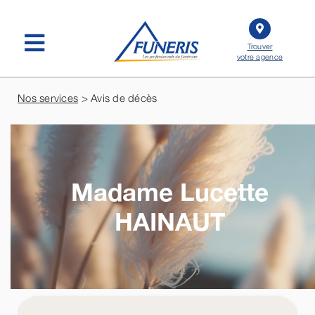
Passer
au
contenu
Trouver
votre agence
Nos services
> Avis de décès
Madame Lucette
HAINAUT