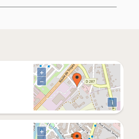
+
−
i
+