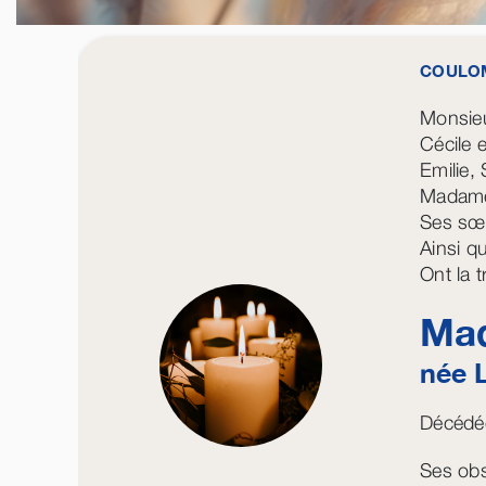
COULOM
Monsie
Cécile 
Emilie, 
Madame
Ses sœu
Ainsi qu
Ont la 
Mad
née
Décédée
Ses obs