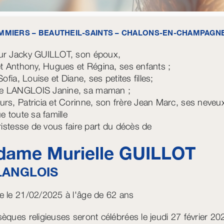
MIERS – BEAUTHEIL-SAINTS – CHALONS-EN-CHAMPAGN
ur Jacky GUILLOT, son époux,
et Anthony, Hugues et Régina, ses enfants ;
Sofia, Louise et Diane, ses petites filles;
 LANGLOIS Janine, sa maman ;
rs, Patricia et Corinne, son frère Jean Marc, ses neveux
e toute sa famille
tristesse de vous faire part du décès de
ame Murielle
GUILLOT
LANGLOIS
 le 21/02/2025 à l'âge de 62 ans
èques religieuses seront célébrées le jeudi 27 février 2