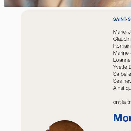
SAINT-
Marie-J
Claudin
Romain 
Marine e
Loanne,
Yvette
Sa bell
Ses nev
Ainsi qu
ont la 
Mon