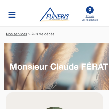
Passer
au
contenu
Trouver
votre agence
Nos services
> Avis de décès
Monsieur Claude
FÉRAT