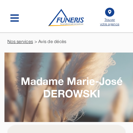
Passer
au
contenu
Trouver
votre agence
Nos services
> Avis de décès
Madame Marie-José
DEROWSKI