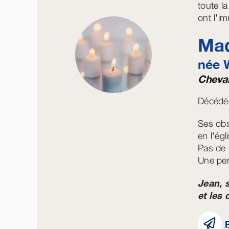
toute la
ont l'i
Mad
née
Cheval
Décédée
Ses obs
en l'ég
Pas de 
Une pe
Jean, 
et les 
P