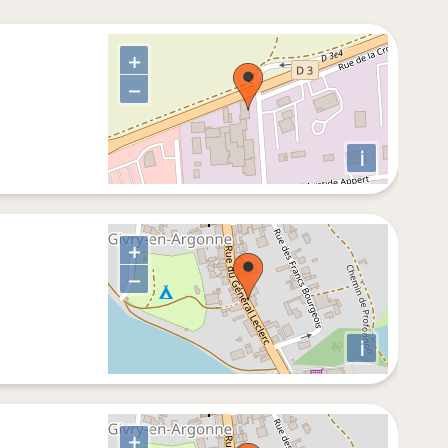
+
−
i
+
−
i
+