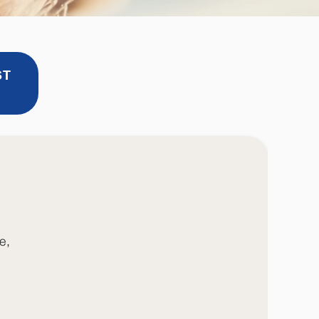
ST
e,