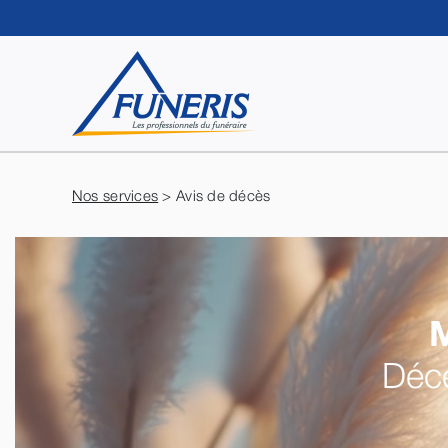
Passer
au
contenu
Nos services
> Avis de décès
Décé