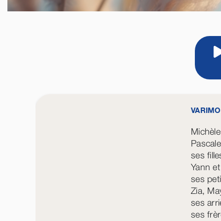
VARIMO
Michèl
Pascal
ses fill
Yann et
ses pet
Zia, Ma
ses arr
ses frè