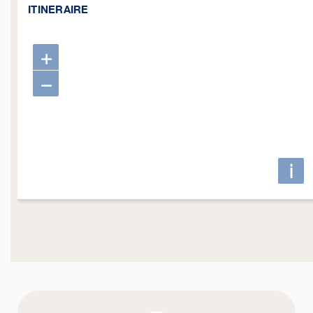
ITINERAIRE
+
−
i