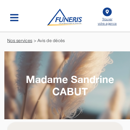
Passer
au
contenu
Trouver
votre agence
Nos services
> Avis de décès
Madame Sandrine
CABUT