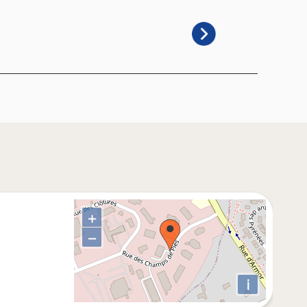
+
−
i