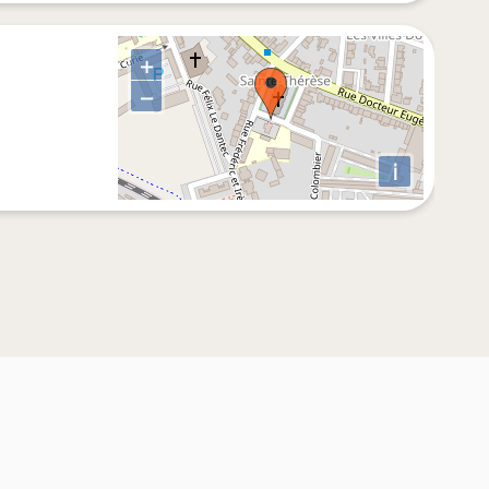
+
−
i