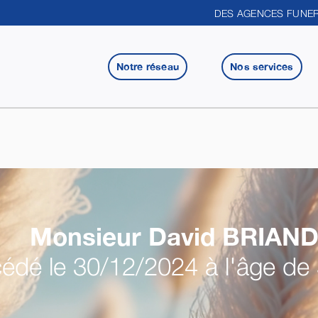
DES AGENCES FUNER
Notre réseau
Nos services
Monsieur David
BRIAN
édé le 30/12/2024 à l'âge de