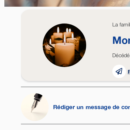
La fami
Mon
Décédé 
P
Rédiger un message de co