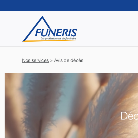
Passer
au
contenu
Nos services
> Avis de décès
Déc