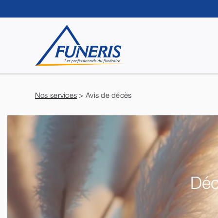
Passer
au
contenu
Nos services
> Avis de décès
Déc