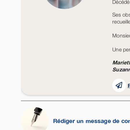
Décédé 
Ses obs
recueil
Monsieu
Une pe
Mariett
Suzann
P
Rédiger un message de co