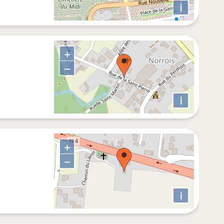
i
+
−
i
+
−
i