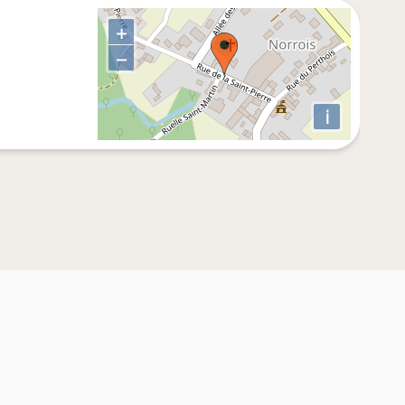
+
−
i