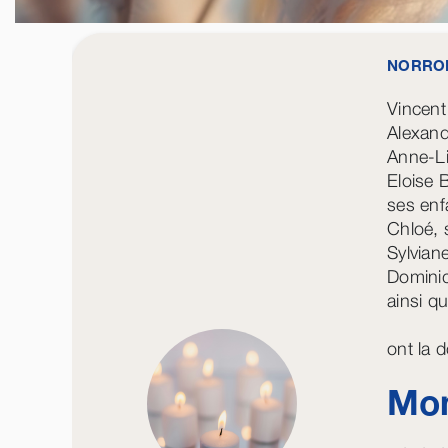
NORRO
Vincen
Alexan
Anne-L
Eloise
ses enf
Chloé, s
Sylvian
Domini
ainsi qu
ont la 
Mon