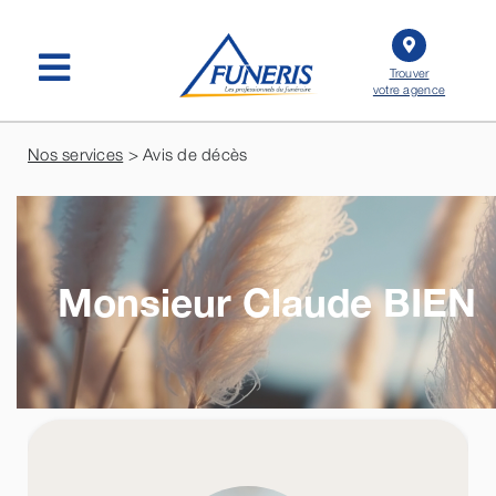
Passer
au
contenu
Trouver
votre agence
Nos services
> Avis de décès
Monsieur Claude
BIEN